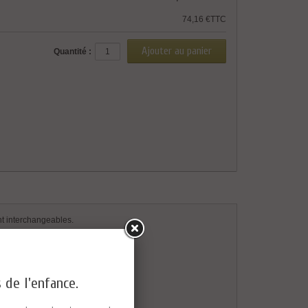
74,16 €TTC
Quantité :
ont interchangeables.
s de l'enfance.
ressez fort.