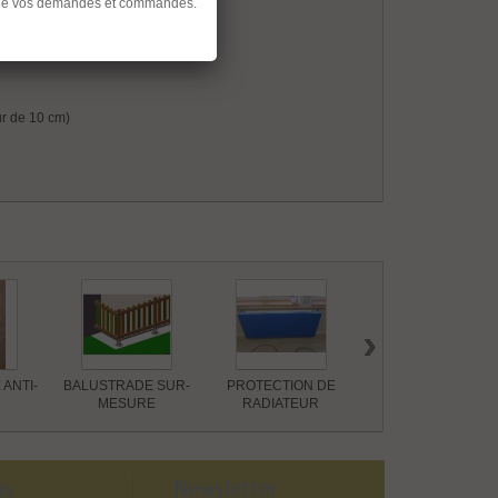
ent de vos demandes et commandes.
eur de 10 cm)
›
ANTI-
BALUSTRADE SUR-
PROTECTION DE
Lit d'évacuation
MESURE
RADIATEUR
os
Newsletter