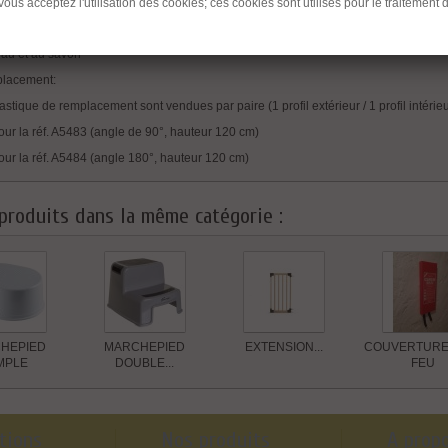
uilles de vinyle dans le profil et refermez avec les petits capuchons.
 vous acceptez l'utilisation des cookies; ces cookies sont utilisés pour le traitem
'eau et au savon
lacement:
lastique de remplacement sont vendues par paire (1 profil extérieur / 1 profil intéri
our la réf. A5483 (angle de 90°, hauteur 120 cm)
our la réf. A5484 (angle 180°, hauteur 120 cm)
produits dans la même catégorie :
HEPIED
MARCHEPIED
EXTENSION...
COUVERTURE 
MPLE
DOUBLE...
FEU
tions
Nos produits
A prop