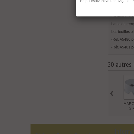
-Glissez la fe
En poursuivant votre navigation,
Entretien:
-Nettoyez à l
Lame de remp
Les feuilles p
-Réf. A5480 p
-Réf. A5481 p
30 autres 
‹
MARC
SI
Informa