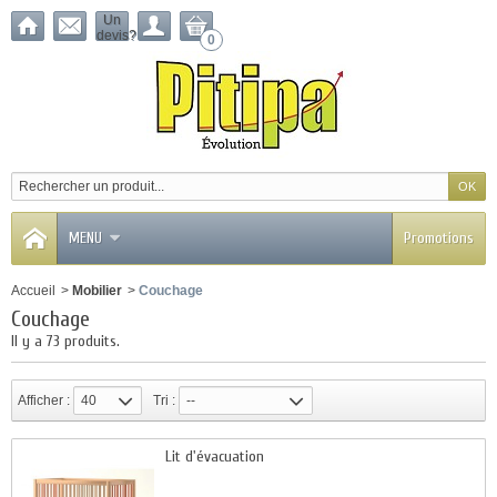
Un
devis?
0
MENU
Promotions
Accueil
>
Mobilier
>
Couchage
Couchage
Il y a 73 produits.
Afficher :
40
Tri :
--
Lit d'évacuation