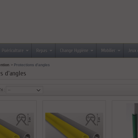
Puériculture
Repas
Change Hygiène
Mobilier
Jeux 
ntion
>
Protections d'angles
s d'angles
Tri :
--