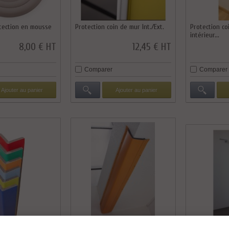
tection en mousse
Protection coin de mur Int./Ext.
Protection co
intérieur...
8,00 € HT
12,45 € HT
Comparer
Comparer
Ajouter au panier
Ajouter au panier
e pour angle lot de
Protection d'angle avec onglet