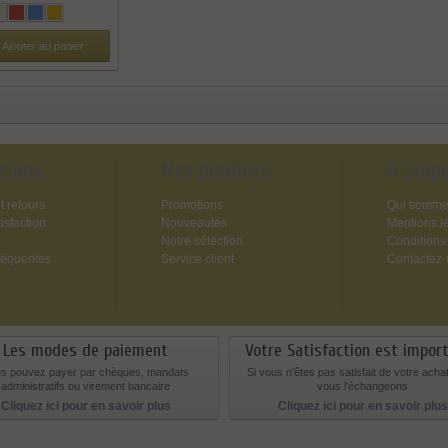
Ajouter au panier
tions
Nos produits
A prop
t retours
Promotions
Qui somme
isfaction
Nouveautés
Mentions l
Notre sélection
Conditions
réquentes
Service client
Contactez
Les modes de paiement
Votre Satisfaction est impor
s pouvez payer par chèques, mandats
Si vous n'êtes pas satisfait de votre acha
administratifs ou virement bancaire
vous l'échangeons
Cliquez ici pour en savoir plus
Cliquez ici pour en savoir plus