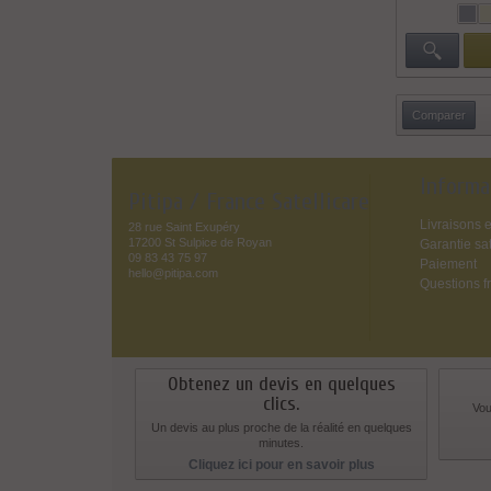
Informa
Pitipa / France Satellicare
Livraisons e
28 rue Saint Exupéry
17200 St Sulpice de Royan
Garantie sat
09 83 43 75 97
Paiement
hello@pitipa.com
Questions f
Obtenez un devis en quelques
clics.
Vou
Un devis au plus proche de la réalité en quelques
minutes.
Cliquez ici pour en savoir plus