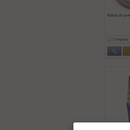
Ruban de pro
Comparer
Cornière dens