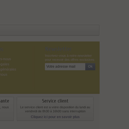
os
Newsletter
Inscrivez-vous à notre newsletter
s-nous
pour recevoir des offres exclusives
égales
 générales
-nous
tante
Service client
t, nous
Le service client est a votre disposition du lundi au
vendredi de 8h30 à 16h00 sans interruption
Cliquez ici pour en savoir plus