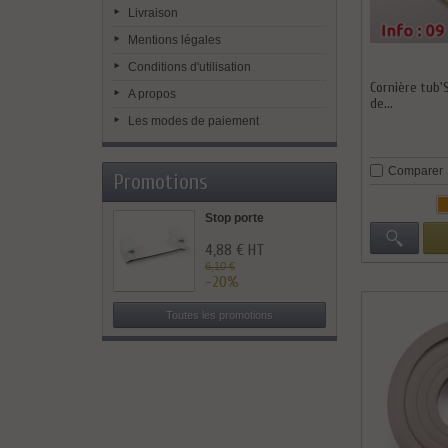
Livraison
Mentions légales
Conditions d'utilisation
Cornière tub'
A propos
de...
Les modes de paiement
Comparer
Promotions
Stop porte
4,88 € HT
6,10 €
-20%
Toutes les promotions