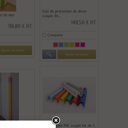
Coin de protection de decor
in de mur
crayon de...
148,50 € HT
118,80 € HT
Comparer
Ajouter au panier
Ajouter au panier
Protége coin PVC souple lot de 5