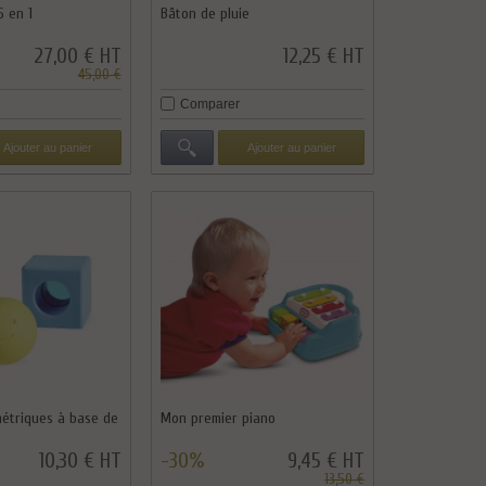
5 en 1
Bâton de pluie
27,00 € HT
12,25 € HT
45,00 €
Comparer
Ajouter au panier
Ajouter au panier
étriques à base de
Mon premier piano
10,30 € HT
-30%
9,45 € HT
13,50 €