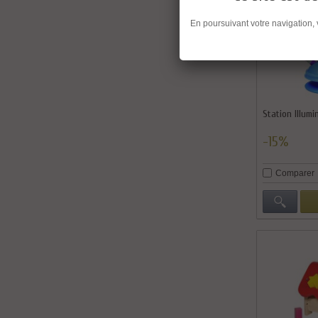
En poursuivant votre navigation,
Station Illumi
-15%
Comparer