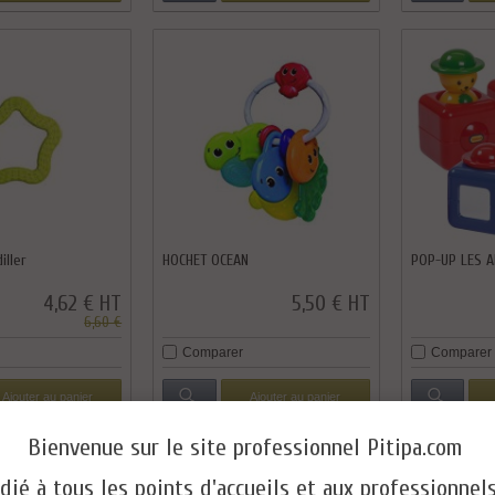
iller
HOCHET OCEAN
POP-UP LES A
4,62 € HT
5,50 € HT
6,60 €
Comparer
Comparer
Ajouter au panier
Ajouter au panier
Bienvenue sur le site professionnel Pitipa.com
dié à tous les points d'accueils et aux professionnel