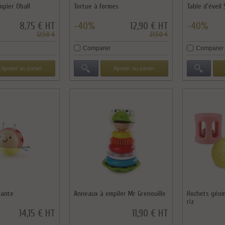
mpier Oball
Tortue à formes
Table d'éveil 
8,75 € HT
-40%
12,90 € HT
-40%
12,50 €
21,50 €
Comparer
Comparer
Ajouter au panier
Ajouter au panier
lante
Anneaux à empiler Mr Grenouille
Hochets géom
riz
14,15 € HT
11,90 € HT