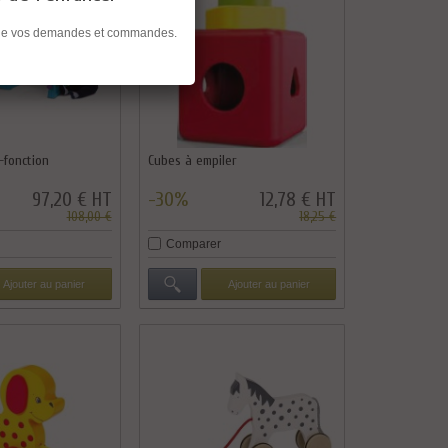
ent de vos demandes et commandes.
-fonction
Cubes à empiler
97,20 € HT
-30%
12,78 € HT
108,00 €
18,25 €
Comparer
Ajouter au panier
Ajouter au panier