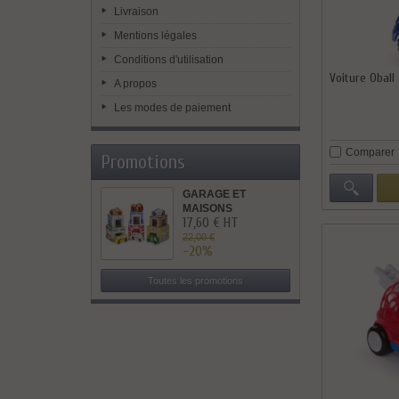
Livraison
Mentions légales
Conditions d'utilisation
Voiture Oball
A propos
Les modes de paiement
Comparer
Promotions
GARAGE ET
MAISONS
17,60 € HT
GIGOGNES
22,00 €
-20%
Toutes les promotions