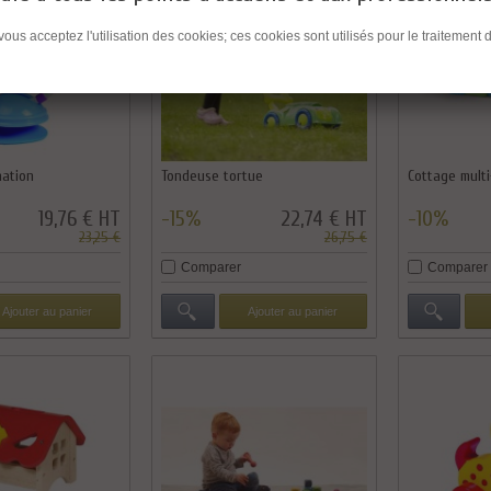
 vous acceptez l'utilisation des cookies; ces cookies sont utilisés pour le traitem
nation
Tondeuse tortue
Cottage multi
19,76 € HT
-15%
22,74 € HT
-10%
23,25 €
26,75 €
Comparer
Comparer
Ajouter au panier
Ajouter au panier