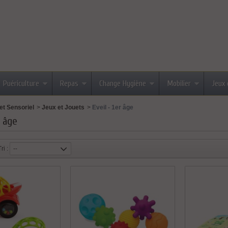
Puériculture
Repas
Change Hygiène
Mobilier
Jeux 
et Sensoriel
>
Jeux et Jouets
>
Eveil - 1er âge
r âge
Tri :
--