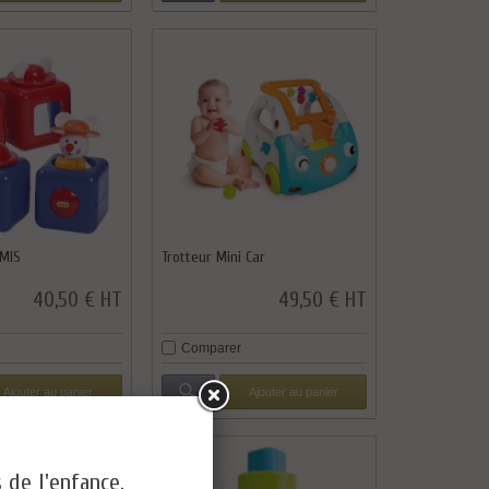
MIS
Trotteur Mini Car
40,50 € HT
49,50 € HT
Comparer
Ajouter au panier
Ajouter au panier
s de l'enfance.