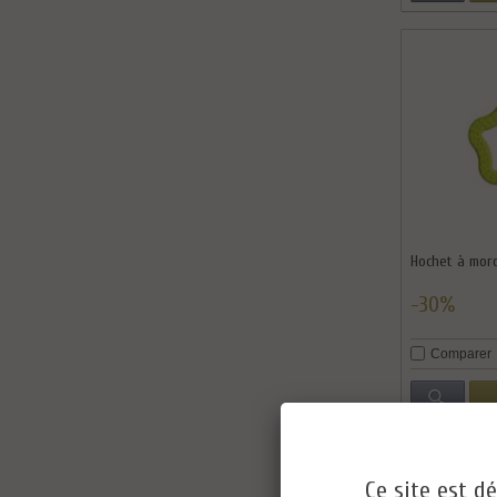
Hochet à mord
-30%
Comparer
Ce site est dé