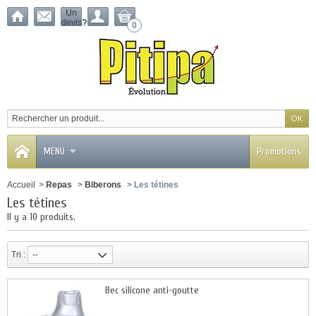
Un
devis?
0
MENU
Promotions
Accueil
>
Repas
>
Biberons
>
Les tétines
Les tétines
Il y a 10 produits.
Tri :
--
Bec silicone anti-goutte