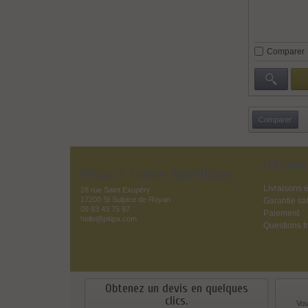
Comparer
Informa
Pitipa / France Satellicare
Livraisons e
28 rue Saint Exupéry
17200 St Sulpice de Royan
Garantie sat
09 83 43 75 97
Paiement
hello@pitipa.com
Questions f
Obtenez un devis en quelques
clics.
Vou