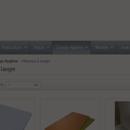
Puériculture
Repas
Change Hygiène
Mobilier
Jeux 
ge Hygiène
>
Matelas à langer
 langer
Tri :
--