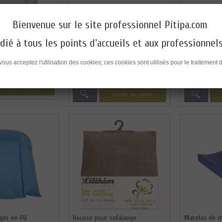
MATELAS A LANGER GALBÉ
MATELAS A LA
Bienvenue sur le site professionnel Pitipa.com
FORT
58,00 € HT
dié à tous les points d'accueils et aux professionnel
54,00 € HT
Comparer
Comparer
 vous acceptez l'utilisation des cookies; ces cookies sont utilisés pour le traitem
Ajouter au panier
Ajouter au panier
nger en PU
Housse pour sofalange
Matelas de c