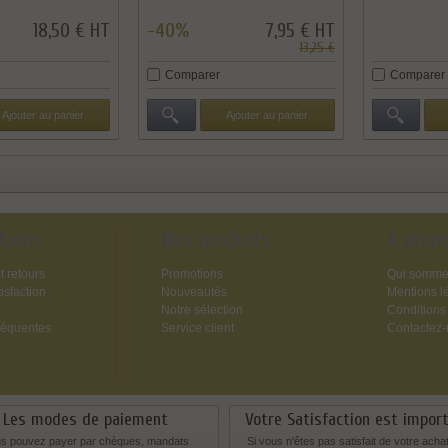
18,50 € HT
-40%
7,95 € HT
13,25 €
Comparer
Comparer
Ajouter au panier
Ajouter au panier
tions
Nos produits
A prop
t retours
Promotions
Qui somme
isfaction
Nouveautés
Mentions l
Notre sélection
Conditions
réquentes
Service client
Contactez
Les modes de paiement
Votre Satisfaction est impor
s pouvez payer par chèques, mandats
Si vous n'êtes pas satisfait de votre acha