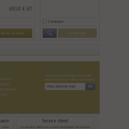
69,50 € HT
Comparer
Ajouter au panier
Sur demande
os
Newsletter
Inscrivez-vous à notre newsletter
s-nous
pour recevoir des offres exclusives
égales
 générales
-nous
tante
Service client
t, nous
Le service client est a votre disposition du lundi au