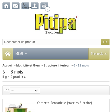
Un
devis?
0
MENU
Promotions
Accueil
>
Motricité et Gym
>
Structure intérieur
>
6 - 18 mois
6 - 18 mois
Il y a 9 produits.
Tri :
--
Cachette Sensorielle (matelas à droite)