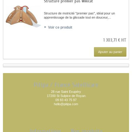
Structure premier pas Wikicat
Structure de motricité "premier pas", idéal pour un
apprentissage de la glissade tout en douceur,...
Voir ce produit
1 303,71 € HT
Ajouter au panier
Pitipa / France Satellicare
28 rue Saint Exupéry
17200 St Sulpice de Royan
09 83 43 75 97
hello@pitipa.com
Informations
Nos produits