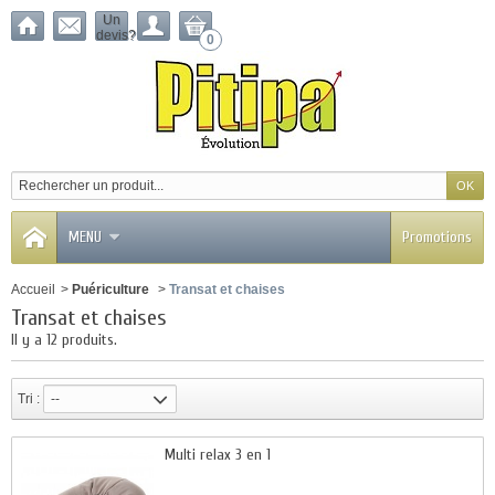
Un
devis?
0
MENU
Promotions
Accueil
>
Puériculture
>
Transat et chaises
Transat et chaises
Il y a 12 produits.
Tri :
--
Multi relax 3 en 1