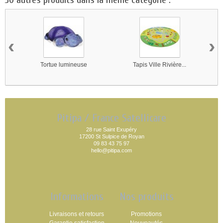
‹
›
Tortue lumineuse
Tapis Ville Rivière...
Pitipa / France Satellicare
28 rue Saint Exupéry
17200 St Sulpice de Royan
09 83 43 75 97
hello@pitipa.com
Informations
Nos produits
Livraisons et retours
Promotions