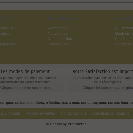
tions
Nos produits
A prop
t retours
Promotions
Qui somme
isfaction
Nouveautés
Mentions l
Notre sélection
Conditions
réquentes
Service client
Contactez
Les modes de paiement
Votre Satisfaction est impor
s pouvez payer par chèques, mandats
Si vous n'êtes pas satisfait de votre acha
administratifs ou virement bancaire
vous l'échangeons
Cliquez ici pour en savoir plus
Cliquez ici pour en savoir plus
marques ou des questions, n'hésitez pas à nous contacter, nous serons heure
aux produits
Meilleures ventes
Contactez-nous
Conditions d'utilisation
© Design by Prestacrea