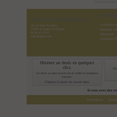
Informa
Pitipa / France Satellicare
Livraisons e
28 rue Saint Exupéry
17200 St Sulpice de Royan
Garantie sat
09 83 43 75 97
Paiement
hello@pitipa.com
Questions f
Obtenez un devis en quelques
clics.
Vou
Un devis au plus proche de la réalité en quelques
minutes.
Cliquez ici pour en savoir plus
Si vous avez des re
Promotions
Nouve