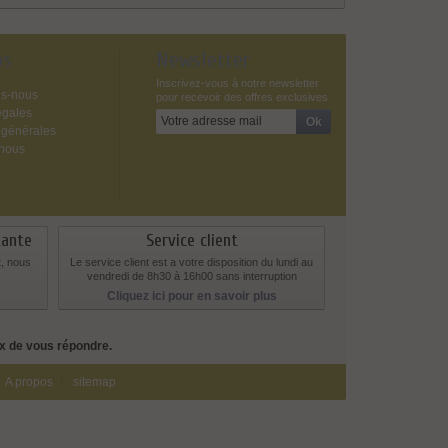
os
Newsletter
Inscrivez-vous à notre newsletter
s-nous
pour recevoir des offres exclusives
égales
 générales
-nous
tante
Service client
t, nous
Le service client est a votre disposition du lundi au
vendredi de 8h30 à 16h00 sans interruption
Cliquez ici pour en savoir plus
ux de vous répondre.
A propos
sitemap