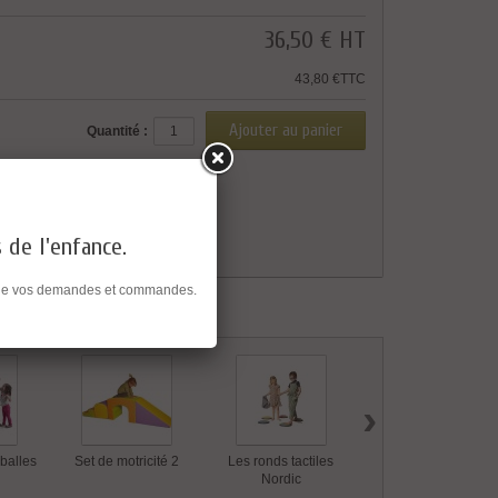
36,50 €
HT
43,80 €TTC
Quantité :
s de l'enfance.
ent de vos demandes et commandes.
›
balles
Set de motricité 2
Les ronds tactiles
6 Pierres de rivière
Nordic