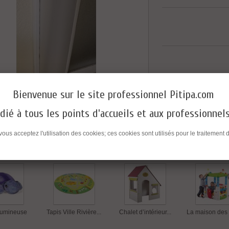
Bienvenue sur le site professionnel Pitipa.com
dié à tous les points d'accueils et aux professionnel
 un ami
 vous acceptez l'utilisation des cookies; ces cookies sont utilisés pour le traitem
produits dans la même catégorie :
lumineuse
Tapis Ville Rivière...
Chalet d’intérieur...
La maison des 