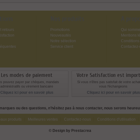
tions
Nos produits
A prop
t retours
Promotions
Qui somme
isfaction
Nouveautés
Mentions l
Notre sélection
Conditions
réquentes
Service client
Contactez
Les modes de paiement
Votre Satisfaction est impor
s pouvez payer par chèques, mandats
Si vous n'êtes pas satisfait de votre acha
administratifs ou virement bancaire
vous l'échangeons
Cliquez ici pour en savoir plus
Cliquez ici pour en savoir plus
marques ou des questions, n'hésitez pas à nous contacter, nous serons heure
aux produits
Meilleures ventes
Contactez-nous
Conditions d'utilisation
© Design by Prestacrea