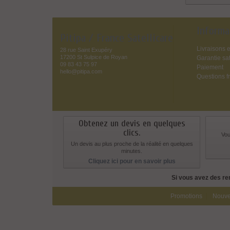
Informa
Pitipa / France Satellicare
Livraisons e
28 rue Saint Exupéry
17200 St Sulpice de Royan
Garantie sat
09 83 43 75 97
Paiement
hello@pitipa.com
Questions f
Obtenez un devis en quelques
clics.
Vou
Un devis au plus proche de la réalité en quelques
minutes.
Cliquez ici pour en savoir plus
Si vous avez des re
Promotions
Nouve