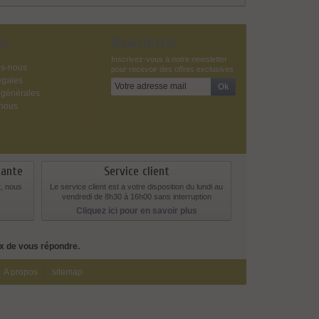
os
Newsletter
Inscrivez-vous à notre newsletter
s-nous
pour recevoir des offres exclusives
égales
 générales
-nous
tante
Service client
t, nous
Le service client est a votre disposition du lundi au
vendredi de 8h30 à 16h00 sans interruption
Cliquez ici pour en savoir plus
ux de vous répondre.
A propos
sitemap