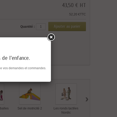
43,50 €
HT
52,20 €TTC
Quantité :
s de l'enfance.
ent de vos demandes et commandes.
›
balles
Set de motricité 2
Les ronds tactiles
6 Pierres de rivière
Nordic