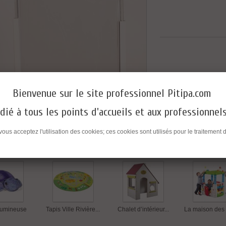
Bienvenue sur le site professionnel Pitipa.com
dié à tous les points d'accueils et aux professionnel
 un ami
 vous acceptez l'utilisation des cookies; ces cookies sont utilisés pour le traitem
produits dans la même catégorie :
lumineuse
Tapis Ville Rivière...
Chalet d’intérieur...
La maison des 