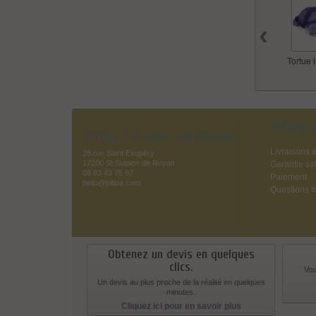
‹
Tortue 
Informa
Pitipa / France Satellicare
Livraisons e
28 rue Saint Exupéry
17200 St Sulpice de Royan
Garantie sat
09 83 43 75 97
Paiement
hello@pitipa.com
Questions f
Obtenez un devis en quelques
clics.
Vou
Un devis au plus proche de la réalité en quelques
minutes.
Cliquez ici pour en savoir plus