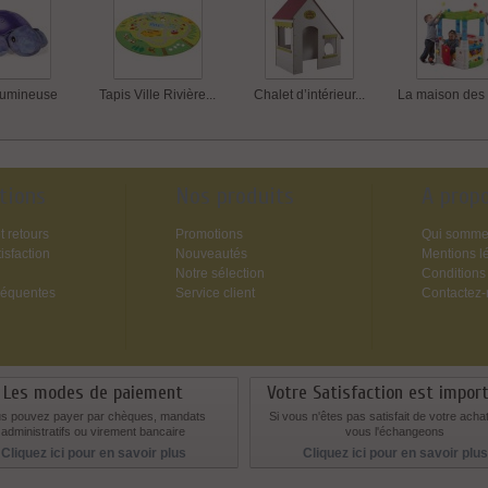
lumineuse
Tapis Ville Rivière...
Chalet d’intérieur...
La maison des 
tions
Nos produits
A prop
t retours
Promotions
Qui somme
isfaction
Nouveautés
Mentions l
Notre sélection
Conditions
réquentes
Service client
Contactez
Les modes de paiement
Votre Satisfaction est impor
s pouvez payer par chèques, mandats
Si vous n'êtes pas satisfait de votre acha
administratifs ou virement bancaire
vous l'échangeons
Cliquez ici pour en savoir plus
Cliquez ici pour en savoir plus