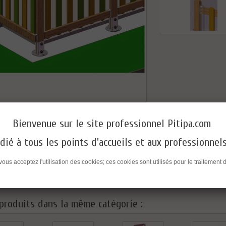
 un ami
Bienvenue sur le site professionnel Pitipa.com
dié à tous les points d'accueils et aux professionnel
s
vos mesures et nous vous ferons un devis.
NOUS CONSULTER
 vous acceptez l'utilisation des cookies; ces cookies sont utilisés pour le traitem
5 97 ou par mail : hello@pitipa.com
produits dans la même catégorie :