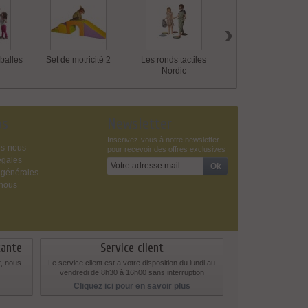
›
balles
Set de motricité 2
Les ronds tactiles
6 Pierres de rivière
Nordic
os
Newsletter
Inscrivez-vous à notre newsletter
s-nous
pour recevoir des offres exclusives
égales
 générales
-nous
tante
Service client
t, nous
Le service client est a votre disposition du lundi au
vendredi de 8h30 à 16h00 sans interruption
Cliquez ici pour en savoir plus