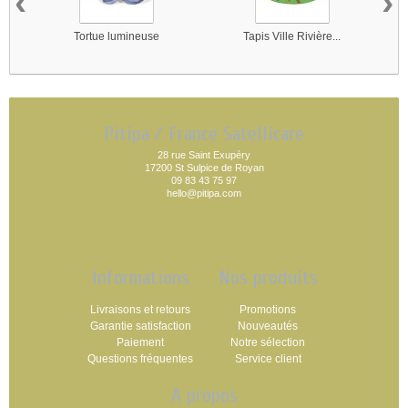
‹
›
Tortue lumineuse
Tapis Ville Rivière...
Pitipa / France Satellicare
28 rue Saint Exupéry
17200 St Sulpice de Royan
09 83 43 75 97
hello@pitipa.com
Informations
Nos produits
Livraisons et retours
Promotions
Garantie satisfaction
Nouveautés
Paiement
Notre sélection
Questions fréquentes
Service client
A propos