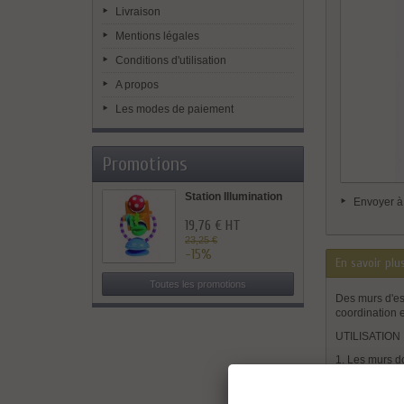
Livraison
Mentions légales
Conditions d'utilisation
A propos
Les modes de paiement
Promotions
Station Illumination
Envoyer à
19,76 € HT
23,25 €
-15%
En savoir plu
Toutes les promotions
Des murs d'es
coordination e
UTILISATION 
1. Les murs do
2. L'utilisatio