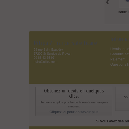
‹
Tortue 
Informa
Pitipa / France Satellicare
Livraisons e
28 rue Saint Exupéry
17200 St Sulpice de Royan
Garantie sat
09 83 43 75 97
Paiement
hello@pitipa.com
Questions f
Obtenez un devis en quelques
clics.
Vou
Un devis au plus proche de la réalité en quelques
minutes.
Cliquez ici pour en savoir plus
Si vous avez des re