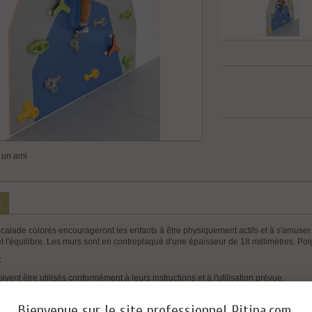
 un ami
s
calade colorés encourageront les enfants à être physiquement actifs et à s'amuser
t l'équilibre. Les murs sont en contreplaqué d'une épaisseur de 18 millimètres. Poi
:
ivent être utilisés conformément à leurs instructions et à l'utilisation prévue.
n doit être surveillée par des adultes.
Bienvenue sur le site professionnel Pitipa.com