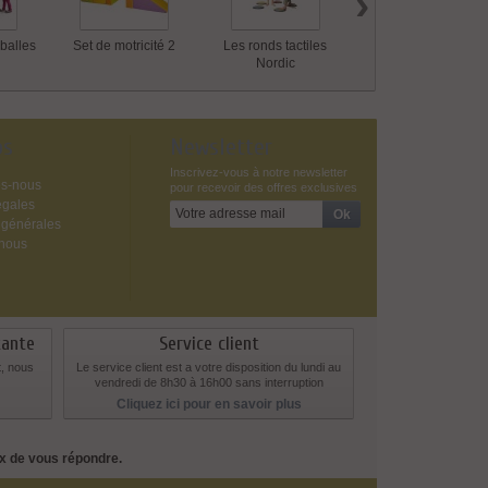
›
balles
Set de motricité 2
Les ronds tactiles
6 Pierres de rivière
Nordic
os
Newsletter
Inscrivez-vous à notre newsletter
s-nous
pour recevoir des offres exclusives
égales
 générales
-nous
tante
Service client
t, nous
Le service client est a votre disposition du lundi au
vendredi de 8h30 à 16h00 sans interruption
Cliquez ici pour en savoir plus
ux de vous répondre.