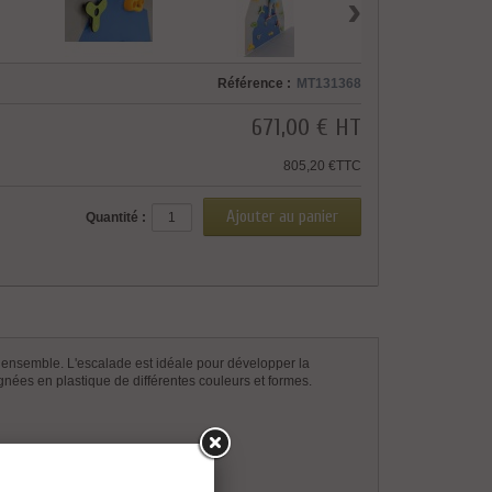
›
Référence :
MT131368
671,00 €
HT
805,20 €TTC
Quantité :
 ensemble. L'escalade est idéale pour développer la
gnées en plastique de différentes couleurs et formes.