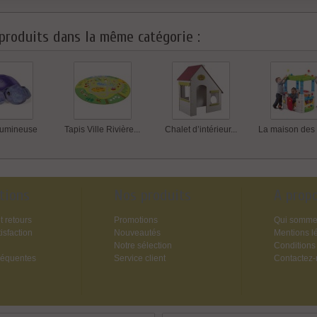
produits dans la même catégorie :
lumineuse
Tapis Ville Rivière...
Chalet d’intérieur...
La maison des 
tions
Nos produits
A prop
t retours
Promotions
Qui somme
isfaction
Nouveautés
Mentions l
Notre sélection
Conditions
réquentes
Service client
Contactez