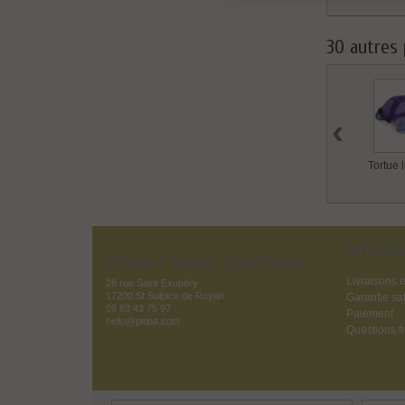
30 autres 
‹
Tortue 
Informa
Pitipa / France Satellicare
Livraisons e
28 rue Saint Exupéry
17200 St Sulpice de Royan
Garantie sat
09 83 43 75 97
Paiement
hello@pitipa.com
Questions f