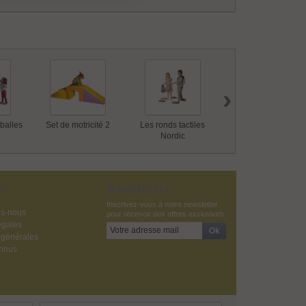
›
balles
Set de motricité 2
Les ronds tactiles
6 Pierres de rivière
Nordic
os
Newsletter
Inscrivez-vous à notre newsletter
s-nous
pour recevoir des offres exclusives
égales
 générales
-nous