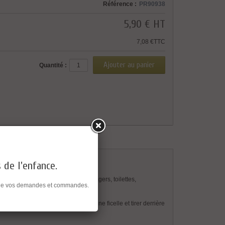
Référence :
PR90938
5,90 €
HT
7,08 €TTC
Quantité :
s de l'enfance.
ports, tiroirs, appareils électroménagers, toilettes,
ent de vos demandes et commandes.
ile l'accès pour les petits.
acile à enlever, veuillez utiliser une ficelle et tirer derrière