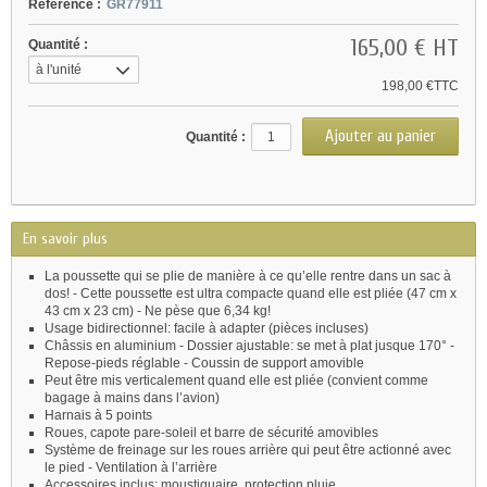
Référence :
GR77911
165,00 €
HT
Quantité :
à l'unité
198,00 €TTC
Quantité :
En savoir plus
La poussette qui se plie de manière à ce qu’elle rentre dans un sac à
dos! - Cette poussette est ultra compacte quand elle est pliée (47 cm x
43 cm x 23 cm) - Ne pèse que 6,34 kg!
Usage bidirectionnel: facile à adapter (pièces incluses)
Châssis en aluminium - Dossier ajustable: se met à plat jusque 170° -
Repose-pieds réglable - Coussin de support amovible
Peut être mis verticalement quand elle est pliée (convient comme
bagage à mains dans l’avion)
Harnais à 5 points
Roues, capote pare-soleil et barre de sécurité amovibles
Système de freinage sur les roues arrière qui peut être actionné avec
le pied - Ventilation à l’arrière
Accessoires inclus: moustiquaire, protection pluie.