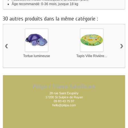
Âge recommandé: 0-36 mois, jusque 18 kg
30 autres produits dans la même catégorie :
‹
›
Tortue lumineuse
Tapis Ville Rivière...
Pitipa / France Satellicare
28 rue Saint Exupéry
17200 St Sulpice de Royan
09 83 43 75 97
hello@pitipa.com