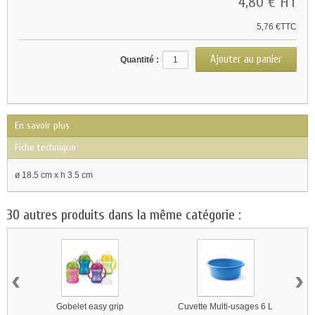
4,80 €
HT
5,76 €TTC
Quantité :
En savoir plus
Fiche technique
ø 18.5 cm x h 3.5 cm
30 autres produits dans la même catégorie :
‹
›
Gobelet easy grip
Cuvette Multi-usages 6 L