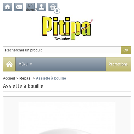
Un
devis?
0
MENU
Promotions
Accueil
>
Repas
>
Assiette à bouillie
Assiette à bouillie