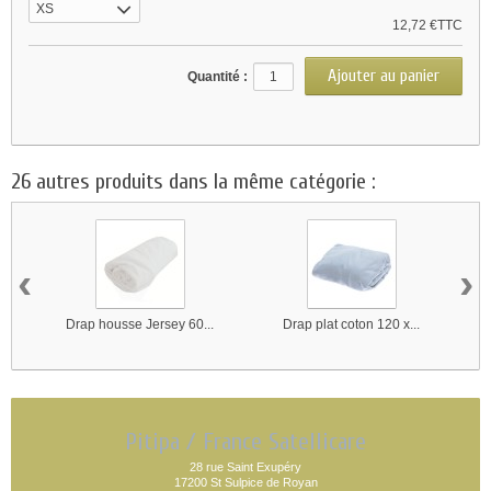
XS
12,72 €TTC
Quantité :
26 autres produits dans la même catégorie :
‹
›
Drap housse Jersey 60...
Drap plat coton 120 x...
Pitipa / France Satellicare
28 rue Saint Exupéry
17200 St Sulpice de Royan