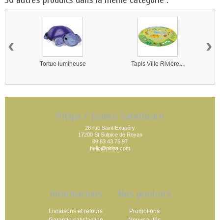
‹
›
Tortue lumineuse
Tapis Ville Rivière...
Pitipa / France Satellicare
28 rue Saint Exupéry
17200 St Sulpice de Royan
09 83 43 75 97
hello@pitipa.com
Informations
Nos produits
Livraisons et retours
Promotions